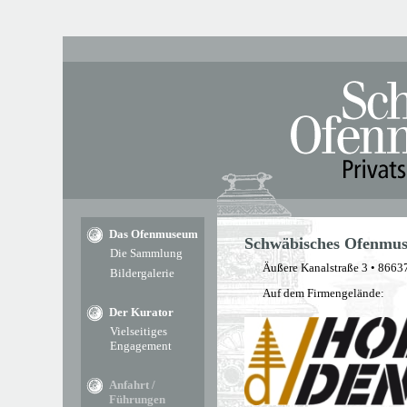
Das Ofenmuseum
Schwäbisches Ofenmu
Die Sammlung
Äußere Kanalstraße 3 • 866
Bildergalerie
Auf dem Firmengelände:
Der Kurator
Vielseitiges
Engagement
Anfahrt /
Führungen